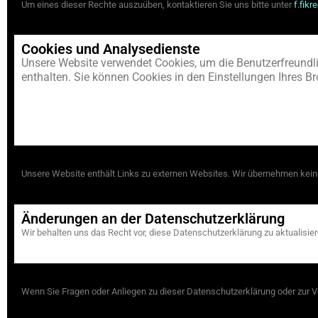
Um eines dieser Rechte auszuüben, kontaktieren Sie uns bitte unter
f.fikre
Cookies und Analysedienste
Unsere Website verwendet Cookies, um die Benutzerfreundlic
enthalten. Sie können Cookies in den Einstellungen Ihres B
Externe Links
Unsere Website enthält Links zu externen Websites. Wir übernehmen kein
Änderungen an der Datenschutzerklärung
Wir behalten uns das Recht vor, diese Datenschutzerklärung zu aktualisie
Kontakt
Wenn Sie Fragen oder Anliegen zu dieser Datenschutzerklärung oder zur Ver