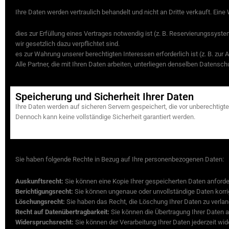
Weitergabe Ihrer Daten
Ihre Daten werden vertraulich behandelt und nicht an Dritte verkauft. Eine 
dies zur Erfüllung eines Vertrages notwendig ist (z. B. Reservierungssyste
wir gesetzlich dazu verpflichtet sind.
es zur Wahrung unserer berechtigten Interessen erforderlich ist (z. B. zu
Alle Partner, die mit Ihren Daten arbeiten, unterliegen denselben Datensch
Speicherung und Sicherheit Ihrer Daten
Ihre Daten werden auf sicheren Servern gespeichert, die vor unberechtig
Dennoch kann keine vollständige Sicherheit garantiert werden.
Ihre Rechte
Sie haben folgende Rechte in Bezug auf Ihre personenbezogenen Daten:
Auskunftsrecht:
Sie können eine Kopie Ihrer gespeicherten Daten anforde
Berichtigungsrecht:
Sie können ungenaue oder unvollständige Daten korri
Löschungsrecht:
Sie haben das Recht, die Löschung Ihrer Daten zu verla
Recht auf Datenübertragbarkeit:
Sie können die Übertragung Ihrer Daten an
Widerspruchsrecht:
Sie können der Verarbeitung Ihrer Daten jederzeit wi