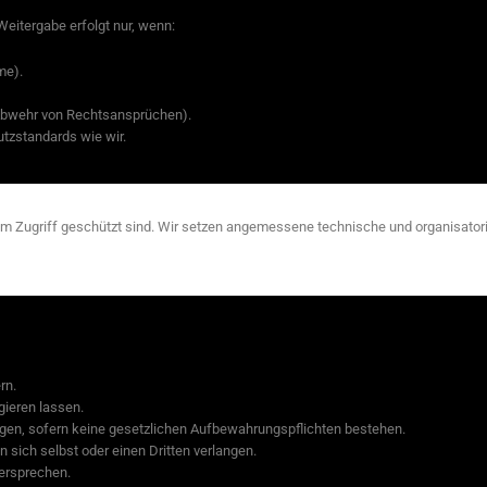
Weitergabe erfolgt nur, wenn:
me).
r Abwehr von Rechtsansprüchen).
utzstandards wie wir.
tem Zugriff geschützt sind. Wir setzen angemessene technische und organisator
rn.
gieren lassen.
ngen, sofern keine gesetzlichen Aufbewahrungspflichten bestehen.
 sich selbst oder einen Dritten verlangen.
dersprechen.