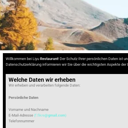
Willkommen bei Liyu
Restaurant
! Der Schutz Ihrer persönlichen Daten ist u
Datenschutzerklärung informieren wir Sie über die wichtigsten Aspekte de
Welche Daten wir erheben
Wir erheben und verarbeiten folgende Daten:
Persönliche Daten
Vorname und Nachname
E-Mail-Adresse
(f.fikre
@gmail.com
)
Telefonnummer