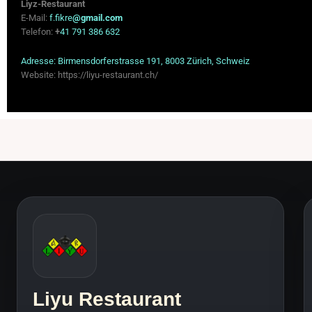
Liyz-Restaurant
E-Mail:
f.fikre
@gmail.com
Telefon:
+
41 791 386 632
Adresse: Birmensdorferstrasse 191, 8003 Zürich, Schweiz
Website: https://liyu-restaurant.ch/
Liyu Restaurant