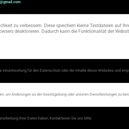
@gmail.com
.
hkeit zu verbessern. Diese speichern kleine Textdateien auf Ihr
rowsers deaktivieren. Dadurch kann die Funktionalität der Websi
e Verantwortung für den Datenschutz oder die Inhalte dieser Websites und emp
ren, um Änderungen an der Gesetzgebung oder unseren Dienstleistungen zu berüc
arbeitung Ihrer Daten haben, kontaktieren Sie uns bitte: